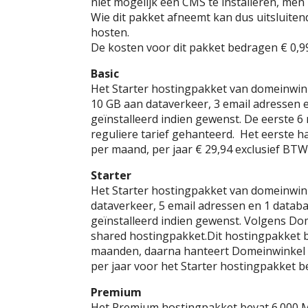
niet mogelijk een CMS te installeren, men 
Wie dit pakket afneemt kan dus uitsluiten
hosten.
De kosten voor dit pakket bedragen € 0,99
Basic
Het Starter hostingpakket van domeinwink
10 GB aan dataverkeer, 3 email adressen
geïnstalleerd indien gewenst. De eerste 6
reguliere tarief gehanteerd. Het eerste h
per maand, per jaar € 29,94 exclusief BTW
Starter
Het Starter hostingpakket van domeinwin
dataverkeer, 5 email adressen en 1 data
geïnstalleerd indien gewenst. Volgens Dom
shared hostingpakket.Dit hostingpakket 
maanden, daarna hanteert Domeinwinkel h
per jaar voor het Starter hostingpakket b
Premium
Het Premium hostingpakket bevat 6.000 M