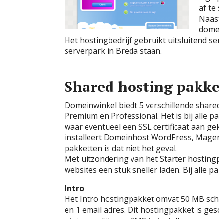
af te
Naast
domei
Het hostingbedrijf gebruikt uitsluitend s
serverpark in Breda staan.
Shared hosting pakke
Domeinwinkel biedt 5 verschillende shared
Premium en Professional. Het is bij alle p
waar eventueel een SSL certificaat aan g
installeert Domeinhost
WordPress
, Mage
pakketten is dat niet het geval.
Met uitzondering van het Starter hostingp
websites een stuk sneller laden. Bij alle 
Intro
Het Intro hostingpakket omvat 50 MB schi
en 1 email adres. Dit hostingpakket is ges