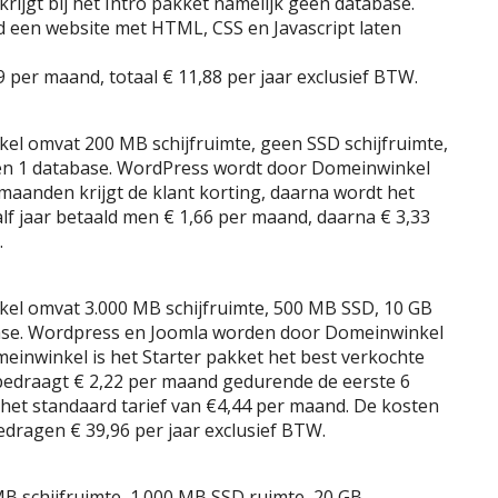
krijgt bij het Intro pakket namelijk geen database.
d een website met HTML, CSS en Javascript laten
 per maand, totaal € 11,88 per jaar exclusief BTW.
el omvat 200 MB schijfruimte, geen SSD schijfruimte,
 en 1 database. WordPress wordt door Domeinwinkel
 maanden krijgt de klant korting, daarna wordt het
alf jaar betaald men € 1,66 per maand, daarna € 3,33
.
kel omvat 3.000 MB schijfruimte, 500 MB SSD, 10 GB
base. Wordpress en Joomla worden door Domeinwinkel
einwinkel is het Starter pakket het best verkochte
bedraagt € 2,22 per maand gedurende de eerste 6
et standaard tarief van €4,44 per maand. De kosten
edragen € 39,96 per jaar exclusief BTW.
B schijfruimte, 1.000 MB SSD ruimte, 20 GB