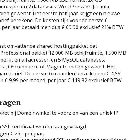
 adressen en 2 databases. WordPress en Joomla
en gewenst. Het eerste half jaar krijgt een nieuwe
rief berekend. De kosten zijn voor de eerste 6
 per jaar betaald men dus € 69,90 exclusief 21% BTW.
eest omvattende shared hostingpakket dat
 Professional pakket 12.000 MB schijfruimte, 1.500 MB
eperkt email adressen en 5 MySQL databases.
mla, OScommerce of Magento indien gewenst. Het
daard tarief. De eerste 6 maanden betaald men € 4,99
n € 9,99 per maand, per jaar € 119,82 exclusief BTW.
vragen
kket bij Domeinwinkel te voorzien van een uniek IP
n SSL certificaat worden aangevraagd.
en € 25,- per jaar.