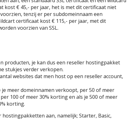
ten aan, een standaard SSL certificaat en een wildcard
t kost € 45,- per jaar, het is met dit certificaat niet
voorzien, tenzij er per subdomeinnaam een
dcart certificaat kost € 115,- per jaar, met dit
worden voorzien van SSL.
an producten, je kan dus een reseller hostingpakket
ne stukjes verder verkopen.
antal websites dat men host op een reseller account,
e je meer domeinnamen verkoopt, per 50 of meer
 per 100 of meer 30% korting en als je 500 of meer
0% korting.
 hostingpakketten aan, namelijk; Starter, Basic,